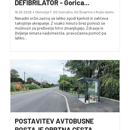
DEFIBRILATOR - Gorica...
16.03.2026
•
Območje 7: KS Ostrožno, KS Šmartno v Rožni dolini
Nenadni srčni zastoj se lahko zgodi kjerkoli in zahteva
takojšnje ukrepanje. Z vsako minuto brez pomoči se
možnosti za preživetje hitro zmanjšujejo. Zdravje in
življenje nimata nadomestila, pravočasna pomoč pa
lahko...
POSTAVITEV AVTOBUSNE
POSTAJE OBRTNA CESTA