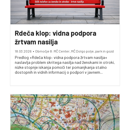
Rdeča klop: vidna podpora
žrtvam nasilja
18.03.2026
•
Območje 8: MČ Center, MČ Dolgo polje, park in gozd
Predlog »Rdeča klop: vidna podpora žrtvam nasilja«
naslavlja problem skritega nasilja nad ženskami in otroki,
nizke stopnje iskanja pomoči ter pomanjkanja stalno
dostopnih in vidnih informacij o podpori v javnem...