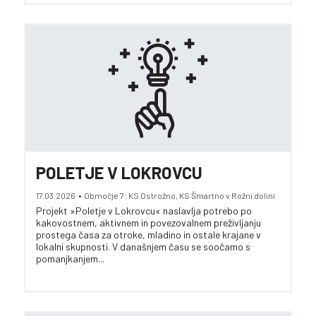
POLETJE V LOKROVCU
17.03.2026
•
Območje 7: KS Ostrožno, KS Šmartno v Rožni dolini
Projekt »Poletje v Lokrovcu« naslavlja potrebo po
kakovostnem, aktivnem in povezovalnem preživljanju
prostega časa za otroke, mladino in ostale krajane v
lokalni skupnosti. V današnjem času se soočamo s
pomanjkanjem...