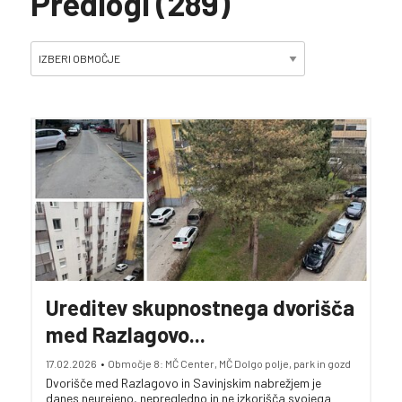
Predlogi (289)
Ureditev skupnostnega dvorišča
med Razlagovo...
17.02.2026
•
Območje 8: MČ Center, MČ Dolgo polje, park in gozd
Dvorišče med Razlagovo in Savinjskim nabrežjem je
danes neurejeno, nepregledno in ne izkorišča svojega