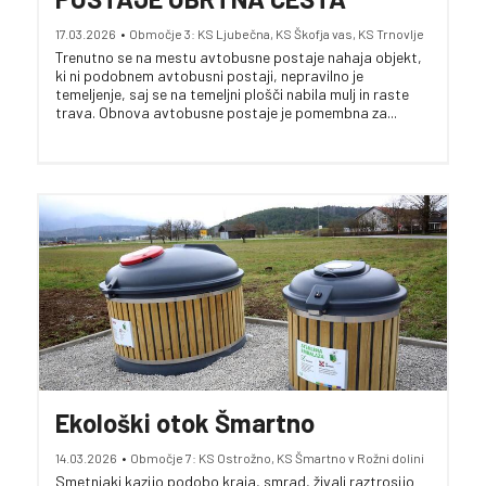
17.03.2026
•
Območje 3: KS Ljubečna, KS Škofja vas, KS Trnovlje
Trenutno se na mestu avtobusne postaje nahaja objekt,
ki ni podobnem avtobusni ‎postaji, nepravilno je
temeljenje, saj se na temeljni plošči nabila mulj in raste
trava. ‎Obnova avtobusne postaje je pomembna za...
Ekološki otok Šmartno
14.03.2026
•
Območje 7: KS Ostrožno, KS Šmartno v Rožni dolini
Smetnjaki kazijo podobo kraja, smrad, živali raztrosijo