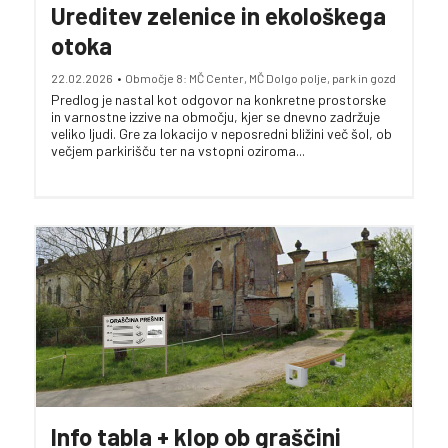
Ureditev zelenice in ekološkega
otoka
22.02.2026
•
Območje 8: MČ Center, MČ Dolgo polje, park in gozd
Predlog je nastal kot odgovor na konkretne prostorske
in varnostne izzive na območju, kjer se dnevno zadržuje
veliko ljudi. Gre za lokacijo v neposredni bližini več šol, ob
večjem parkirišču ter na vstopni oziroma...
Info tabla + klop ob graščini