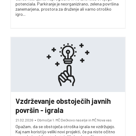
potenciala. Parkiranje je neorganizirano, zelena površina
zanemarjena, prostora za druženje ali varno otroško
igro...
Vzdrževanje obstoječih javnih
površin - igrala
21.02.2026
•
Območje 1: MČ Dečkovo naselje in MČ Nova vas
Opažam, da se obstoječa otroška igrala ne vzdržujejo.
Kaj nam koristijo veliki novi projekti, če pa niste očitno