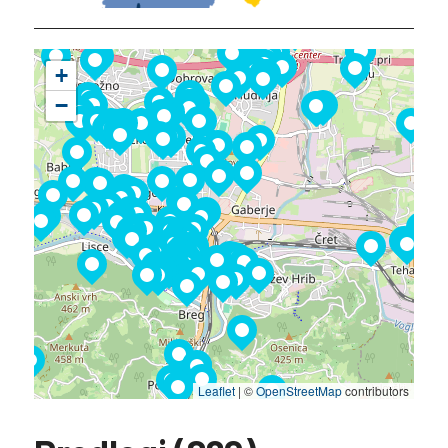
+
−
Leaflet
|
©
OpenStreetMap
contributors