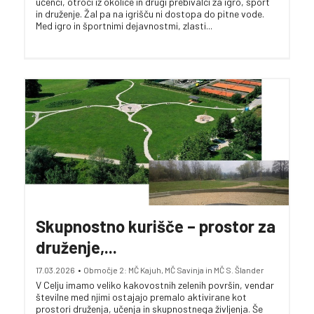
učenci, otroci iz okolice in drugi prebivalci za igro, šport
in druženje. Žal pa na igrišču ni dostopa do pitne vode.
Med igro in športnimi dejavnostmi, zlasti...
Skupnostno kurišče – prostor za
druženje,...
17.03.2026
•
Območje 2: MČ Kajuh, MČ Savinja in MČ S. Šlander
V Celju imamo veliko kakovostnih zelenih površin, vendar
številne med njimi ostajajo premalo aktivirane kot
prostori druženja, učenja in skupnostnega življenja. Še