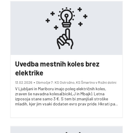
Uvedba mestnih koles brez
elektrike
13.02.2026
•
Območje 7: KS Ostrožno, KS Šmartno v Rožni dolini
V Ljubljani in Mariboru imajo poleg električnih koles,
zraven še navadna kolesa(bicikLJ in Mbajk). Letna
izposoja stane samo 3 €. S tem bi zmanjšali stroške
mladih, kjer jim vsaki dodaten evro prav pride. Hkrati pa...