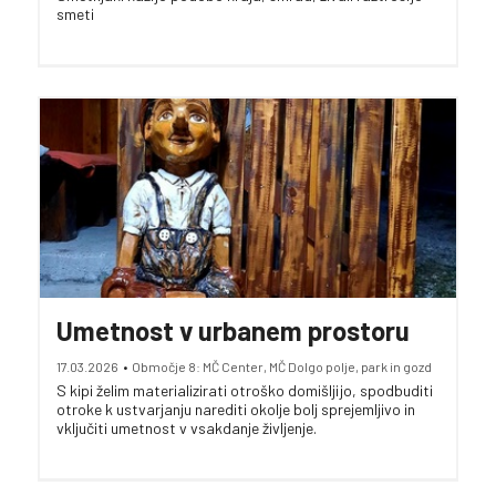
smeti
Umetnost v urbanem prostoru
17.03.2026
•
Območje 8: MČ Center, MČ Dolgo polje, park in gozd
S kipi želim materializirati otroško domišljijo, spodbuditi
otroke k ustvarjanju narediti okolje bolj sprejemljivo in
vključiti umetnost v vsakdanje življenje.