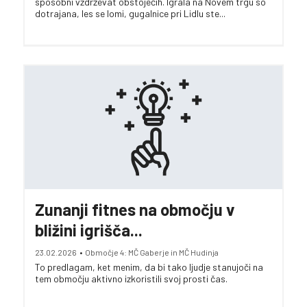
sposobni vzdrževat obstoječih. Igrala na Novem trgu so
dotrajana, les se lomi, gugalnice pri Lidlu ste...
Zunanji fitnes na območju v
bližini igrišča...
23.02.2026
•
Območje 4: MČ Gaberje in MČ Hudinja
To predlagam, ket menim, da bi tako ljudje stanujoči na
tem območju aktivno izkoristili svoj prosti čas.