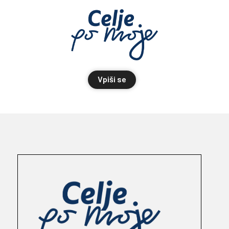
Vpiši se