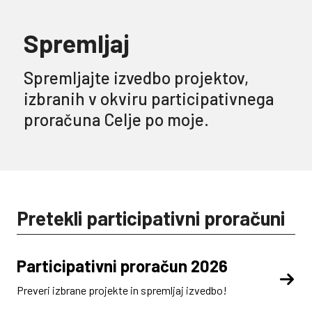
Spremljaj
Spremljajte izvedbo projektov,
izbranih v okviru participativnega
proračuna Celje po moje.
Pretekli participativni proračuni
Participativni proračun 2026
Preveri izbrane projekte in spremljaj izvedbo!